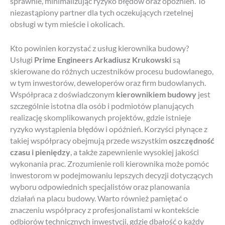
sprawnie, minimalizując ryzyko błędów oraz opóźnień. To
niezastąpiony partner dla tych oczekujących rzetelnej
obsługi w tym mieście i okolicach.
Kto powinien korzystać z usług kierownika budowy?
Usługi
Prime Engineers Arkadiusz Krukowski
są
skierowane do różnych uczestników procesu budowlanego,
w tym inwestorów, deweloperów oraz firm budowlanych.
Współpraca z doświadczonym
kierownikiem budowy
jest
szczególnie istotna dla osób i podmiotów planujących
realizację skomplikowanych projektów, gdzie istnieje
ryzyko wystąpienia błędów i opóźnień. Korzyści płynące z
takiej współpracy obejmują przede wszystkim
oszczędność
czasu i pieniędzy
, a także zapewnienie wysokiej jakości
wykonania prac. Zrozumienie roli kierownika może pomóc
inwestorom w podejmowaniu lepszych decyzji dotyczących
wyboru odpowiednich specjalistów oraz planowania
działań na placu budowy. Warto również pamiętać o
znaczeniu współpracy z profesjonalistami w kontekście
odbiorów technicznych inwestycji, gdzie dbałość o każdy